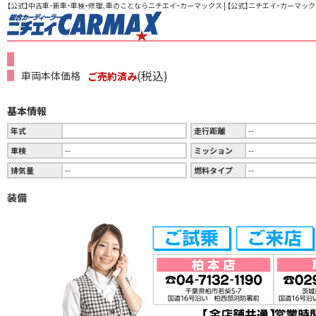
【公式】中古車・新車・車検・修理、車のことならニチエイ・カーマックス | 【公式】ニチエイ・カーマック
(税込)
車両本体価格
ご売約済み
基本情報
年式
走行距離
--
車検
--
ミッション
--
排気量
--
燃料タイプ
--
装備