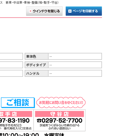
ス 新車・中古車・車検・整備（柏・取手・守谷）
車体色
--
ボディタイプ
--
ハンドル
--