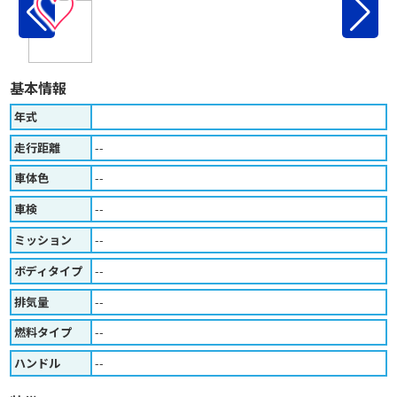
♡
基本情報
年式
走行距離
--
車体色
--
車検
--
ミッション
--
ボディタイプ
--
排気量
--
燃料タイプ
--
ハンドル
--