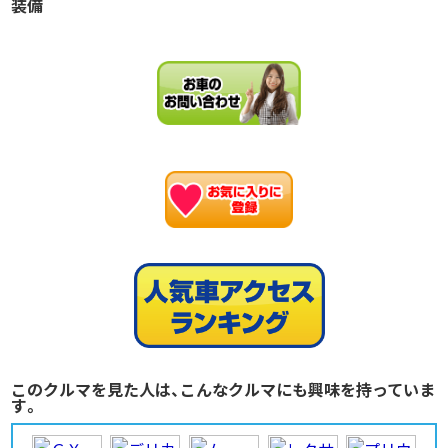
装備
お
このクルマを見た人は、こんなクルマにも興味を持っていま
す。