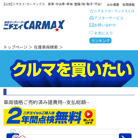
【公式】ニチエイ・カーマックス 新車・中古車・車検・整備（柏・取手・守谷）
会社概要
採用情報
ニチエイカーマックスとは
アフターサービス
お問い合わせ
お気に入り
総合カーディーラー ニチエイ・
ランキング
トップページ
＞
在庫車両検索
＞
車両価格
ご売約済み
諸費用
--
支払総額
--