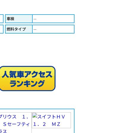
車検
--
燃料タイプ
--
人気車ア
印刷する（Ａ４版）