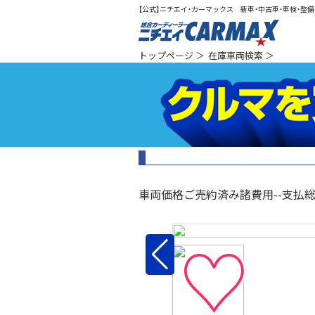
【公式】ニチエイ・カーマックス 新車・中古車・車検・整備（
総合カ
トップページ
＞
在庫車両検索
＞
車両価格
ご売約済み
諸費用
--
支払
♡