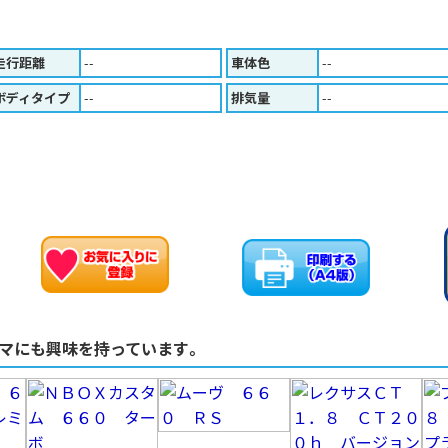
走行距離
--
車体色
--
ボディタイプ
--
排気量
--
お車のお問い合わせ
お気に入りに追加
マにも興味を持っています。