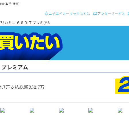
柏・取手・守谷）
ニチエイカーマックスとは
アフターサービス
ーディーラー ニチエイ・カーマックス
デリカミニ ６６０ Ｔプレミアム
Ｔプレミアム
クルマを買いたい
4.7
万
支払総額
250.7
万