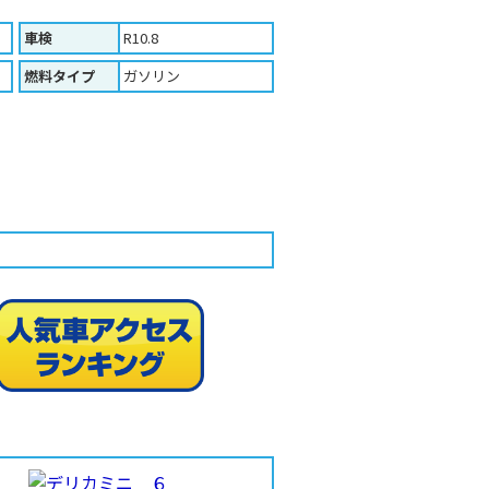
車検
R10.8
燃料タイプ
ガソリン
人気車ア
印刷する（Ａ４版）