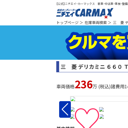
【公式】ニチエイ・カーマックス 新車・中古車・車検・整備（
総合カ
トップページ
＞
在庫車両検索
＞
三 菱 
三 菱 デリカミニ ６６０ 
236
車両価格
万 (税込)
諸費用
1
♡