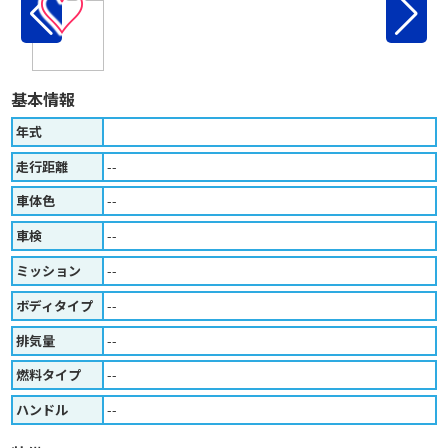
♡
基本情報
年式
走行距離
--
車体色
--
車検
--
ミッション
--
ボディタイプ
--
排気量
--
燃料タイプ
--
ハンドル
--