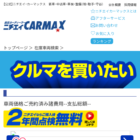
【公式】ニチエイ・カーマックス 新車・中古車・車検・整備（柏・取手・守谷）
会社概要
採用情報
ニチエイカーマックスとは
アフターサービス
お問い合わせ
お気に入り
総合カーディーラー ニチエイ・
ランキング
トップページ
＞
在庫車両検索
＞
車両価格
ご売約済み
諸費用
--
支払総額
--